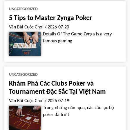
UNCATEGORIZED
5 Tips to Master Zynga Poker
Ván Bài Cuộc Chơi
/
2026-07-20
Details Of The Game Zynga is a very
famous gaming
UNCATEGORIZED
Khám Phá Các Clubs Poker và
Tournament Đặc Sắc Tại Việt Nam
Ván Bài Cuộc Chơi
/
2026-07-19
Trong những năm qua, các câu lạc bộ
poker đã trở t