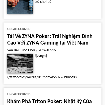
trò chơi bà
UNCATEGORIZED
Tải Về ZYNA Poker: Trải Nghiệm Đỉnh
Cao Với ZYNA Gaming tại Việt Nam
Ván Bài Cuộc Chơi
/
2026-07-16
![zynga]
(/static/files/media/019bbb9d550776b0b6f88
UNCATEGORIZED
Khám Phá Triton Poker: Nhật Ký Của