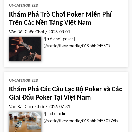
UNCATEGORIZED
Khám Phá Trò Chơi Poker Miễn Phí
Trên Các Nền Tảng Việt Nam
Ván Bài Cuộc Chơi
/
2026-08-01
![trò chơi poker]
(/static/files/media/019bbb9d5507
UNCATEGORIZED
Khám Phá Các Câu Lạc Bộ Poker và Các
Giải Đấu Poker Tại Việt Nam
Ván Bài Cuộc Chơi
/
2026-07-31
![clubs poker]
(/static/files/media/019bbb9d550776b