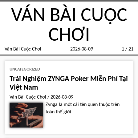
VÁN BÀI CUỘC
CHƠI
Ván Bài Cuộc Chơi
2026-08-09
1 / 21
UNCATEGORIZED
Trải Nghiệm ZYNGA Poker Miễn Phí Tại
Việt Nam
Ván Bài Cuộc Chơi
/
2026-08-09
Zynga là một cái tên quen thuộc trên
toàn thế giới