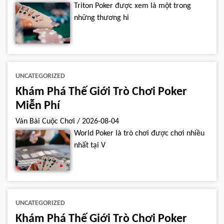
Triton Poker được xem là một trong
những thương hi
UNCATEGORIZED
Khám Phá Thế Giới Trò Chơi Poker
Miễn Phí
Ván Bài Cuộc Chơi
/
2026-08-04
World Poker là trò chơi được chơi nhiều
nhất tại V
UNCATEGORIZED
Khám Phá Thế Giới Trò Chơi Poker