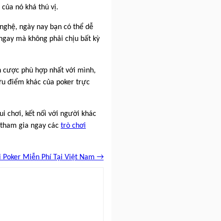
của nó khá thú vị.
 nghệ, ngày nay bạn có thể dễ
 ngay mà không phải chịu bất kỳ
àn cược phù hợp nhất với mình,
ưu điểm khác của poker trực
i chơi, kết nối với người khác
i tham gia ngay các
trò chơi
i Poker Miễn Phí Tại Việt Nam →