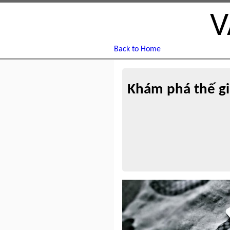
V
Back to Home
Khám phá thế giớ