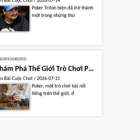
n Bài Cuộc Chơi
/
2026-07-14
Poker Triton hiện đã trở thành
một trong những thư
NCATEGORIZED
Khám Phá Thế Giới Trò Chơi Poker Miễn Phí Tại Việt Nam
n Bài Cuộc Chơi
/
2026-07-11
Poker, một trò chơi bài nổi
tiếng trên thế giới, đ