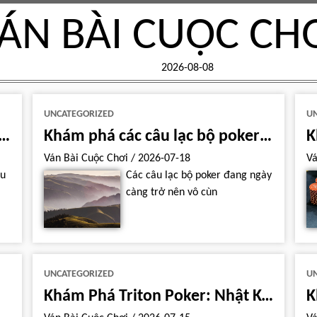
ÁN BÀI CUỘC CH
2026-08-08
UNCATEGORIZED
U
ác Clubs Poker và Tournament Đặc Sắc Tại Việt Nam
Khám phá các câu lạc bộ poker và giải đấu poker tại Việt Nam
Ván Bài Cuộc Chơi
/
2026-07-18
Vá
âu
Các câu lạc bộ poker đang ngày
càng trở nên vô cùn
UNCATEGORIZED
U
Khám Phá Triton Poker: Nhật Ký Của Một Game Thủ