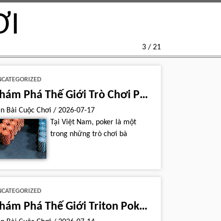
ƠI
3 / 21
NCATEGORIZED
Khám Phá Thế Giới Trò Chơi Poker Bài Tại Việt Nam
n Bài Cuộc Chơi
/
2026-07-17
Tại Việt Nam, poker là một
trong những trò chơi bà
NCATEGORIZED
Khám Phá Thế Giới Triton Poker và Nhật Ký Triton Poker