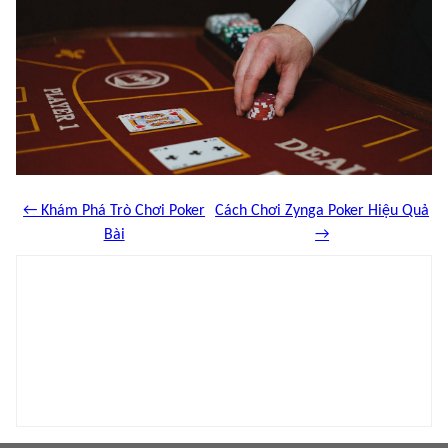
← Khám Phá Trò Chơi Poker
Cách Chơi Zynga Poker Hiệu Quả
Bài
→